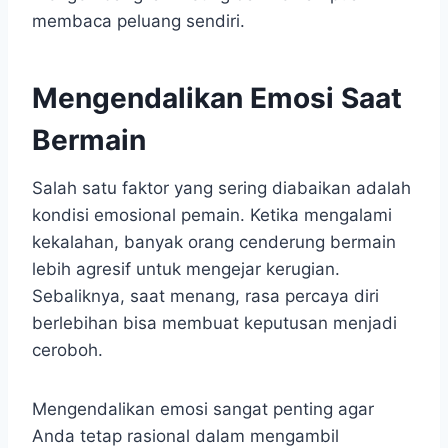
membaca peluang sendiri.
Mengendalikan Emosi Saat
Bermain
Salah satu faktor yang sering diabaikan adalah
kondisi emosional pemain. Ketika mengalami
kekalahan, banyak orang cenderung bermain
lebih agresif untuk mengejar kerugian.
Sebaliknya, saat menang, rasa percaya diri
berlebihan bisa membuat keputusan menjadi
ceroboh.
Mengendalikan emosi sangat penting agar
Anda tetap rasional dalam mengambil