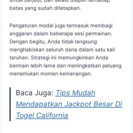
batas yang sudah ditetapkan.
Pengaturan modal juga termasuk membagi
anggaran dalam beberapa sesi permainan.
Dengan begitu, Anda tidak langsung
menghabiskan seluruh dana dalam satu kali
taruhan. Strategi ini memungkinkan Anda
bermain lebih lama dan meningkatkan peluang
menemukan momen kemenangan.
Baca Juga:
Tips Mudah
Mendapatkan Jackpot Besar Di
Togel California