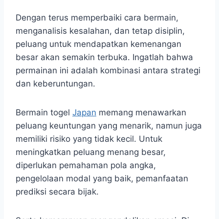
Dengan terus memperbaiki cara bermain,
menganalisis kesalahan, dan tetap disiplin,
peluang untuk mendapatkan kemenangan
besar akan semakin terbuka. Ingatlah bahwa
permainan ini adalah kombinasi antara strategi
dan keberuntungan.
Bermain togel
Japan
memang menawarkan
peluang keuntungan yang menarik, namun juga
memiliki risiko yang tidak kecil. Untuk
meningkatkan peluang menang besar,
diperlukan pemahaman pola angka,
pengelolaan modal yang baik, pemanfaatan
prediksi secara bijak.