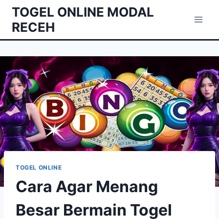
Skip
TOGEL ONLINE MODAL
to
RECEH
content
TOGEL ONLINE
Cara Agar Menang
Besar Bermain Togel