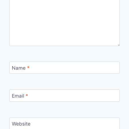
Name
*
Email
*
Website