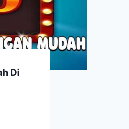
ah Di