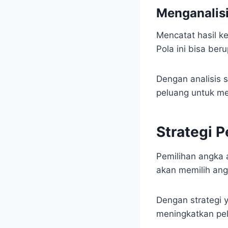
Menganalisi
Mencatat hasil 
Pola ini bisa be
Dengan analisis 
peluang untuk me
Strategi 
Pemilihan angka a
akan memilih angk
Dengan strategi 
meningkatkan pe