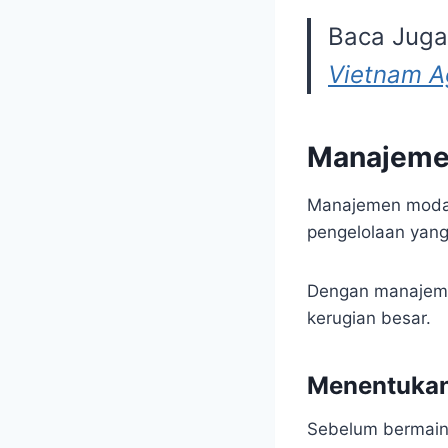
Baca Jug
Vietnam Ag
Manajemen
Manajemen modal 
pengelolaan yang 
Dengan manajemen
kerugian besar.
Menentukan
Sebelum bermain,