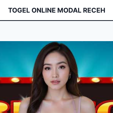
TOGEL ONLINE MODAL RECEH