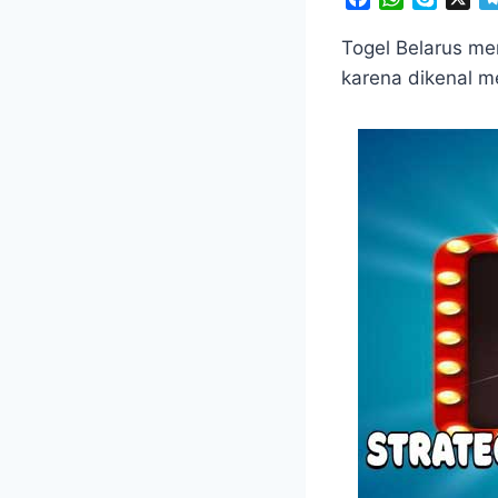
a
h
k
c
a
y
Togel Belarus me
e
t
p
karena dikenal m
b
s
e
o
A
o
p
k
p