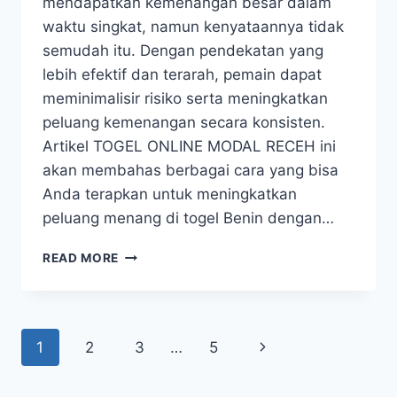
mendapatkan kemenangan besar dalam
waktu singkat, namun kenyataannya tidak
semudah itu. Dengan pendekatan yang
lebih efektif dan terarah, pemain dapat
meminimalisir risiko serta meningkatkan
peluang kemenangan secara konsisten.
Artikel TOGEL ONLINE MODAL RECEH ini
akan membahas berbagai cara yang bisa
Anda terapkan untuk meningkatkan
peluang menang di togel Benin dengan…
CARA
READ MORE
MENINGKATKAN
PELUANG
MENANG
DI
Page
Next
1
2
3
…
5
TOGEL
BENIN
navigation
Page
SECARA