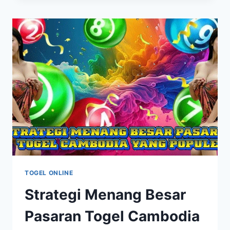
JACKPOT
DI
PASARAN
TOGEL
VIETNAM
TOGEL ONLINE
Strategi Menang Besar
Pasaran Togel Cambodia