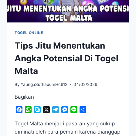
TOGEL ONLINE
Tips Jitu Menentukan
Angka Potensial Di Togel
Malta
By
YaungaSuthauumHc612
04/02/2026
Bagikan
Facebook
WhatsApp
Skype
X
Telegram
Messenger
Line
Share
Togel Malta menjadi pasaran yang cukup
diminati oleh para pemain karena dianggap