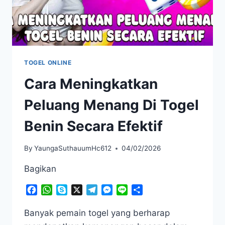
TOGEL ONLINE
Cara Meningkatkan
Peluang Menang Di Togel
Benin Secara Efektif
By
YaungaSuthauumHc612
04/02/2026
Bagikan
Facebook
WhatsApp
Skype
X
Telegram
Messenger
Line
Share
Banyak pemain togel yang berharap