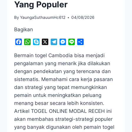
Yang Populer
By
YaungaSuthauumHc612
04/08/2026
Bagikan
Facebook
WhatsApp
Skype
X
Telegram
Messenger
Line
Share
Bermain togel Cambodia bisa menjadi
pengalaman yang menarik jika dilakukan
dengan pendekatan yang terencana dan
sistematis. Memahami cara kerja pasaran
dan strategi yang tepat memungkinkan
pemain untuk meningkatkan peluang
menang besar secara lebih konsisten.
Artikel TOGEL ONLINE MODAL RECEH ini
akan membahas strategi-strategi populer
yang banyak digunakan oleh pemain togel