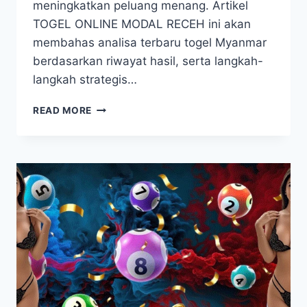
meningkatkan peluang menang. Artikel
TOGEL ONLINE MODAL RECEH ini akan
membahas analisa terbaru togel Myanmar
berdasarkan riwayat hasil, serta langkah-
langkah strategis…
ANALISA
READ MORE
TERBARU
TOGEL
MYANMAR
BERDASARKAN
RIWAYAT
HASIL