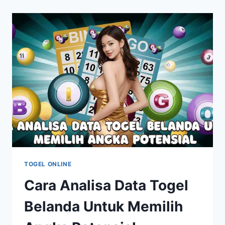
TOGEL
MALAYSIA
DENGAN
ANALISA
JITU
TOGEL ONLINE
Cara Analisa Data Togel
Belanda Untuk Memilih