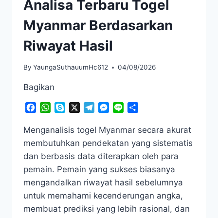
Analisa Terbaru Togel
Myanmar Berdasarkan
Riwayat Hasil
By
YaungaSuthauumHc612
04/08/2026
Bagikan
Facebook
WhatsApp
Skype
X
Telegram
Messenger
Line
Share
Menganalisis togel Myanmar secara akurat
membutuhkan pendekatan yang sistematis
dan berbasis data diterapkan oleh para
pemain. Pemain yang sukses biasanya
mengandalkan riwayat hasil sebelumnya
untuk memahami kecenderungan angka,
membuat prediksi yang lebih rasional, dan