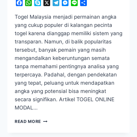
Facebook
WhatsApp
Skype
X
Telegram
Messenger
Line
Share
Togel Malaysia menjadi permainan angka
yang cukup populer di kalangan pecinta
togel karena dianggap memiliki sistem yang
transparan. Namun, di balik popularitas
tersebut, banyak pemain yang masih
mengandalkan keberuntungan semata
tanpa memahami pentingnya analisa yang
terpercaya. Padahal, dengan pendekatan
yang tepat, peluang untuk mendapatkan
angka yang potensial bisa meningkat
secara signifikan. Artikel TOGEL ONLINE
MODAL…
TEKNIK
READ MORE
AMPUH
MENANG