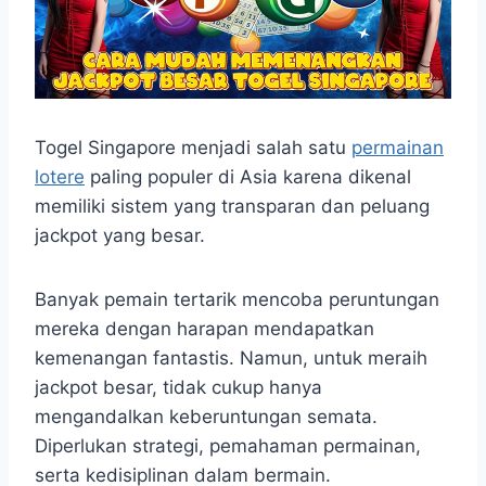
Togel Singapore menjadi salah satu
permainan
lotere
paling populer di Asia karena dikenal
memiliki sistem yang transparan dan peluang
jackpot yang besar.
Banyak pemain tertarik mencoba peruntungan
mereka dengan harapan mendapatkan
kemenangan fantastis. Namun, untuk meraih
jackpot besar, tidak cukup hanya
mengandalkan keberuntungan semata.
Diperlukan strategi, pemahaman permainan,
serta kedisiplinan dalam bermain.