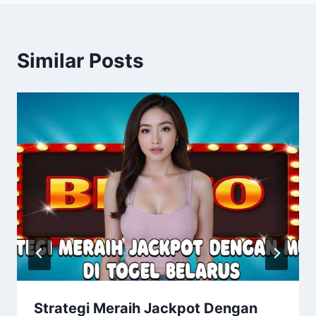
Similar Posts
Strategi Meraih Jackpot Dengan