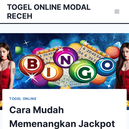
Skip
TOGEL ONLINE MODAL
to
RECEH
content
TOGEL ONLINE
Cara Mudah
Memenangkan Jackpot