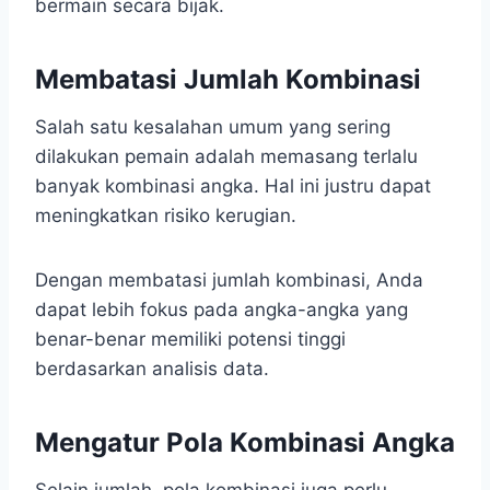
bermain secara bijak.
Membatasi Jumlah Kombinasi
Salah satu kesalahan umum yang sering
dilakukan pemain adalah memasang terlalu
banyak kombinasi angka. Hal ini justru dapat
meningkatkan risiko kerugian.
Dengan membatasi jumlah kombinasi, Anda
dapat lebih fokus pada angka-angka yang
benar-benar memiliki potensi tinggi
berdasarkan analisis data.
Mengatur Pola Kombinasi Angka
Selain jumlah, pola kombinasi juga perlu