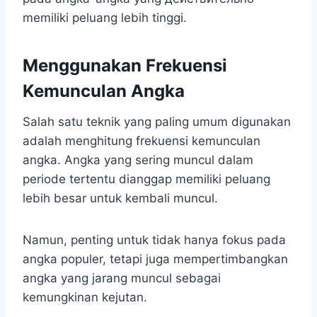
memiliki peluang lebih tinggi.
Menggunakan Frekuensi
Kemunculan Angka
Salah satu teknik yang paling umum digunakan
adalah menghitung frekuensi kemunculan
angka. Angka yang sering muncul dalam
periode tertentu dianggap memiliki peluang
lebih besar untuk kembali muncul.
Namun, penting untuk tidak hanya fokus pada
angka populer, tetapi juga mempertimbangkan
angka yang jarang muncul sebagai
kemungkinan kejutan.