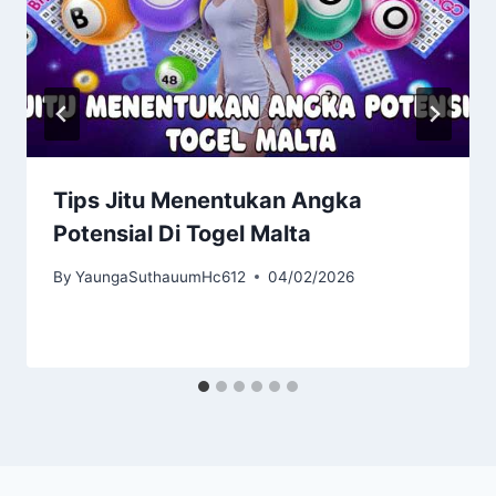
Tips Jitu Menentukan Angka
Potensial Di Togel Malta
By
YaungaSuthauumHc612
04/02/2026