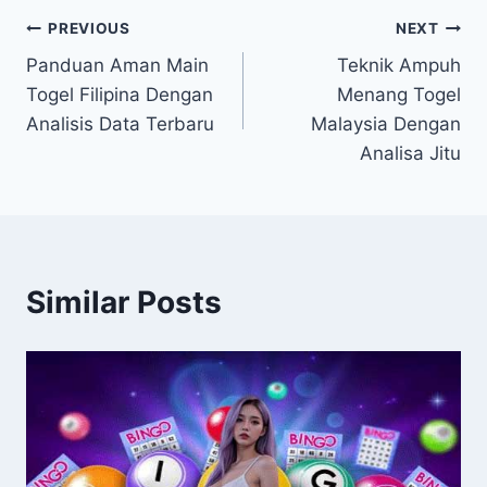
Post
PREVIOUS
NEXT
Panduan Aman Main
Teknik Ampuh
navigation
Togel Filipina Dengan
Menang Togel
Analisis Data Terbaru
Malaysia Dengan
Analisa Jitu
Similar Posts