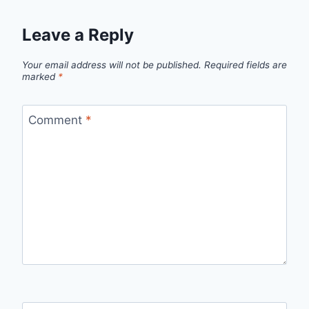
Leave a Reply
Your email address will not be published.
Required fields are
marked
*
Comment
*