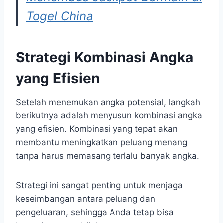
Togel China
Strategi Kombinasi Angka
yang Efisien
Setelah menemukan angka potensial, langkah
berikutnya adalah menyusun kombinasi angka
yang efisien. Kombinasi yang tepat akan
membantu meningkatkan peluang menang
tanpa harus memasang terlalu banyak angka.
Strategi ini sangat penting untuk menjaga
keseimbangan antara peluang dan
pengeluaran, sehingga Anda tetap bisa