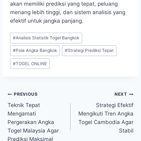
akan memiliki prediksi yang tepat, peluang
menang lebih tinggi, dan sistem analisis yang
efektif untuk jangka panjang.
Post
#
Analisis Statistik Togel Bangkok
Tags:
#
Pola Angka Bangkok
#
Strategi Prediksi Tepat
#
TOGEL ONLINE
Post
PREVIOUS
NEXT
Teknik Tepat
Strategi Efektif
navigation
Mengamati
Mengikuti Tren Angka
Pergerakan Angka
Togel Cambodia Agar
Togel Malaysia Agar
Stabil
Prediksi Maksimal