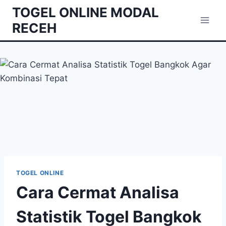
Skip
TOGEL ONLINE MODAL
to
RECEH
content
TOGEL ONLINE
Cara Cermat Analisa
Statistik Togel Bangkok