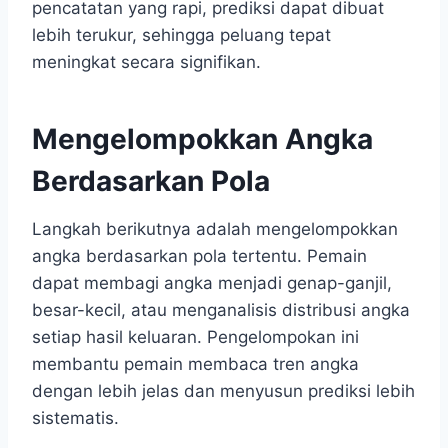
pencatatan yang rapi, prediksi dapat dibuat
lebih terukur, sehingga peluang tepat
meningkat secara signifikan.
Mengelompokkan Angka
Berdasarkan Pola
Langkah berikutnya adalah mengelompokkan
angka berdasarkan pola tertentu. Pemain
dapat membagi angka menjadi genap-ganjil,
besar-kecil, atau menganalisis distribusi angka
setiap hasil keluaran. Pengelompokan ini
membantu pemain membaca tren angka
dengan lebih jelas dan menyusun prediksi lebih
sistematis.