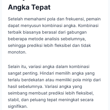
Angka Tepat
Setelah memahami pola dan frekuensi, pemain
dapat menyusun kombinasi angka. Kombinasi
terbaik biasanya berasal dari gabungan
beberapa metode analisis sebelumnya,
sehingga prediksi lebih fleksibel dan tidak
monoton.
Selain itu, variasi angka dalam kombinasi
sangat penting. Hindari memilih angka yang
terlalu berdekatan atau memiliki pola mirip dari
hasil sebelumnya. Variasi angka yang
seimbang membuat prediksi lebih fleksibel,
stabil, dan peluang tepat meningkat secara
signifikan.