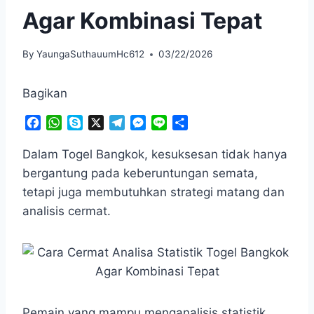
Agar Kombinasi Tepat
By
YaungaSuthauumHc612
03/22/2026
Bagikan
F
W
S
X
T
M
L
S
a
h
k
e
e
i
h
c
a
y
l
s
n
a
Dalam Togel Bangkok, kesuksesan tidak hanya
e
t
p
e
s
e
r
bergantung pada keberuntungan semata,
b
s
e
g
e
e
tetapi juga membutuhkan strategi matang dan
o
A
r
n
analisis cermat.
o
p
a
g
k
p
m
e
r
Pemain yang mampu menganalisis statistik