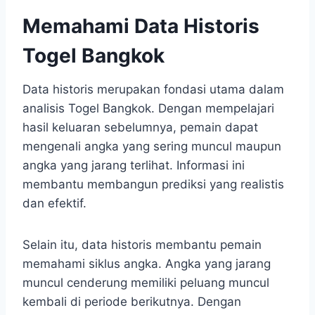
Memahami Data Historis
Togel Bangkok
Data historis merupakan fondasi utama dalam
analisis Togel Bangkok. Dengan mempelajari
hasil keluaran sebelumnya, pemain dapat
mengenali angka yang sering muncul maupun
angka yang jarang terlihat. Informasi ini
membantu membangun prediksi yang realistis
dan efektif.
Selain itu, data historis membantu pemain
memahami siklus angka. Angka yang jarang
muncul cenderung memiliki peluang muncul
kembali di periode berikutnya. Dengan