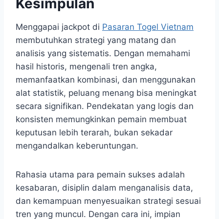
Kesimpulan
Menggapai jackpot di
Pasaran Togel Vietnam
membutuhkan strategi yang matang dan
analisis yang sistematis. Dengan memahami
hasil historis, mengenali tren angka,
memanfaatkan kombinasi, dan menggunakan
alat statistik, peluang menang bisa meningkat
secara signifikan. Pendekatan yang logis dan
konsisten memungkinkan pemain membuat
keputusan lebih terarah, bukan sekadar
mengandalkan keberuntungan.
Rahasia utama para pemain sukses adalah
kesabaran, disiplin dalam menganalisis data,
dan kemampuan menyesuaikan strategi sesuai
tren yang muncul. Dengan cara ini, impian