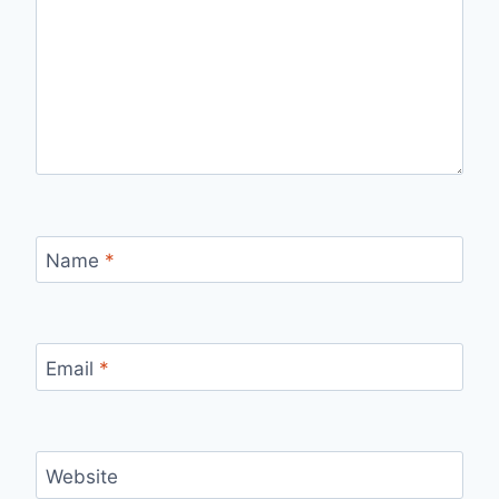
Name
*
Email
*
Website