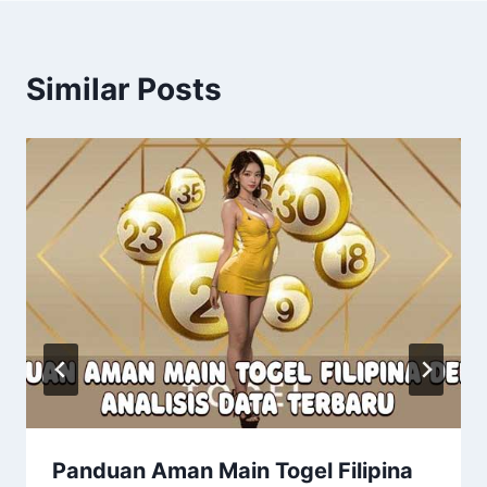
Similar Posts
Panduan Aman Main Togel Filipina