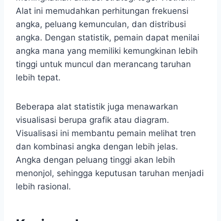
Alat ini memudahkan perhitungan frekuensi
angka, peluang kemunculan, dan distribusi
angka. Dengan statistik, pemain dapat menilai
angka mana yang memiliki kemungkinan lebih
tinggi untuk muncul dan merancang taruhan
lebih tepat.
Beberapa alat statistik juga menawarkan
visualisasi berupa grafik atau diagram.
Visualisasi ini membantu pemain melihat tren
dan kombinasi angka dengan lebih jelas.
Angka dengan peluang tinggi akan lebih
menonjol, sehingga keputusan taruhan menjadi
lebih rasional.