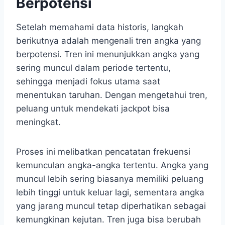
Berpotensi
Setelah memahami data historis, langkah
berikutnya adalah mengenali tren angka yang
berpotensi. Tren ini menunjukkan angka yang
sering muncul dalam periode tertentu,
sehingga menjadi fokus utama saat
menentukan taruhan. Dengan mengetahui tren,
peluang untuk mendekati jackpot bisa
meningkat.
Proses ini melibatkan pencatatan frekuensi
kemunculan angka-angka tertentu. Angka yang
muncul lebih sering biasanya memiliki peluang
lebih tinggi untuk keluar lagi, sementara angka
yang jarang muncul tetap diperhatikan sebagai
kemungkinan kejutan. Tren juga bisa berubah