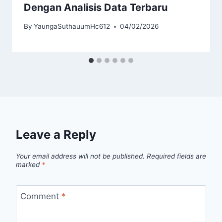
Dengan Analisis Data Terbaru
By
YaungaSuthauumHc612
04/02/2026
Leave a Reply
Your email address will not be published.
Required fields are
marked
*
Comment
*