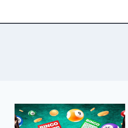
Skip
to
content