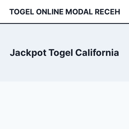
TOGEL ONLINE MODAL RECEH
Jackpot Togel California