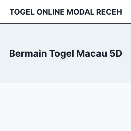
TOGEL ONLINE MODAL RECEH
Bermain Togel Macau 5D