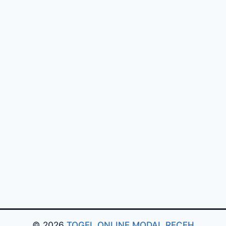
© 2026
TOGEL ONLINE MODAL RECEH