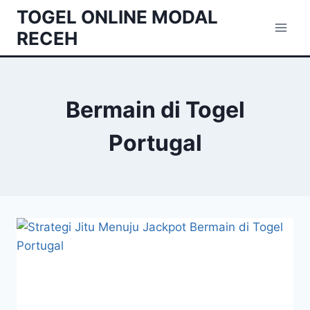
Skip
TOGEL ONLINE MODAL
to
RECEH
content
Bermain di Togel
Portugal